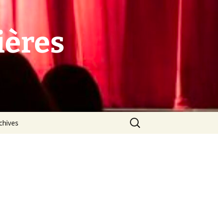
ières
Rechercher :
chives