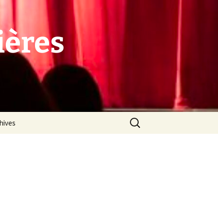
ières
Rechercher :
hives