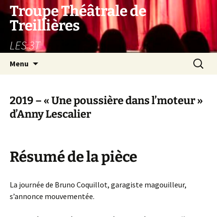
Aller
Troupe Théâtrale de
au
Treillières
contenu
LES 3T
Recherc
Menu
2019 – « Une poussière dans l’moteur »
d’Anny Lescalier
Résumé de la pièce
La journée de Bruno Coquillot, garagiste magouilleur,
s’annonce mouvementée.