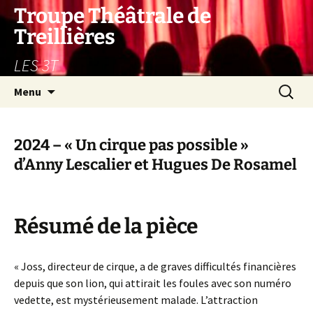
Aller
Troupe Théâtrale de
au
Treillières
contenu
LES 3T
Recherc
Menu
2024 – « Un cirque pas possible »
d’Anny Lescalier et Hugues De Rosamel
Résumé de la pièce
« Joss, directeur de cirque, a de graves difficultés financières
depuis que son lion, qui attirait les foules avec son numéro
vedette, est mystérieusement malade. L’attraction