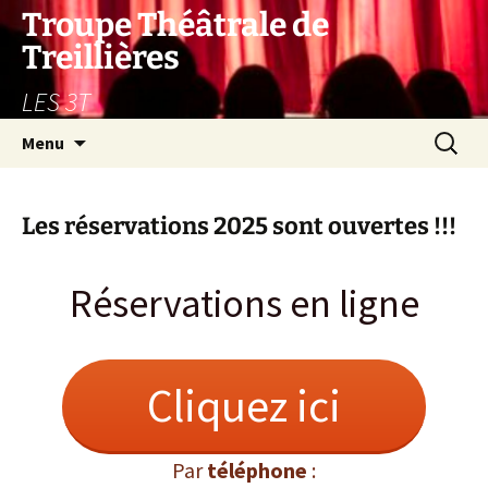
Aller
Troupe Théâtrale de
au
Treillières
contenu
LES 3T
Recherc
Menu
Les réservations 2025 sont ouvertes !!!
Réservations en ligne
Cliquez ici
Par
téléphone
: