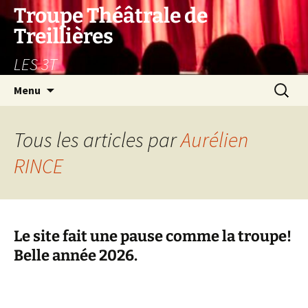
Aller
Troupe Théâtrale de
au
Treillières
contenu
LES 3T
Recherc
Menu
Tous les articles par
Aurélien
RINCE
Le site fait une pause comme la troupe!
Belle année 2026.